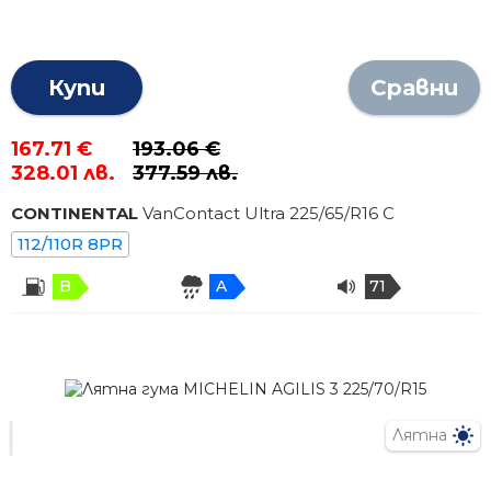
Купи
Сравни
167.71 €
193.06 €
328.01 лв.
377.59 лв.
CONTINENTAL
VanContact Ultra
225
/
65
/R
16
C
112/110R 8PR
B
A
71
Лятна