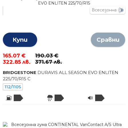
Всесезонна
Купи
Сравни
165.07 €
190.03 €
322.85 лв.
371.67 лв.
BRIDGESTONE
DURAVIS ALL SEASON EVO ENLITEN
225
/
70
/R
15
C
112/110S