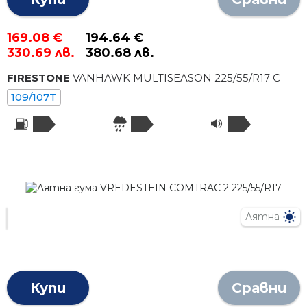
169.08 €
194.64 €
330.69 лв.
380.68 лв.
FIRESTONE
VANHAWK MULTISEASON
225
/
55
/R
17
C
109/107T
Лятна
Купи
Сравни