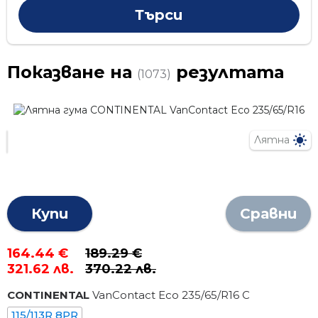
Показване на
резултата
(1073)
Лятна
Купи
Сравни
164.44 €
189.29 €
321.62 лв.
370.22 лв.
CONTINENTAL
VanContact Eco
235
/
65
/R
16
C
115/113R 8PR