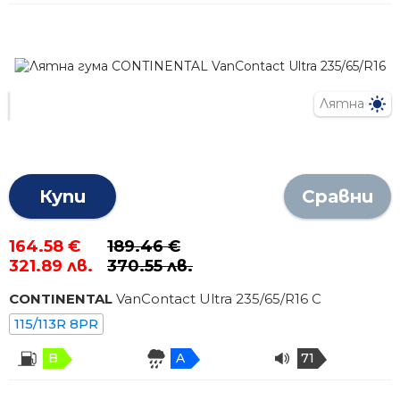
Лятна
Купи
Сравни
164.58 €
189.46 €
321.89 лв.
370.55 лв.
CONTINENTAL
VanContact Ultra
235
/
65
/R
16
C
115/113R 8PR
B
A
71