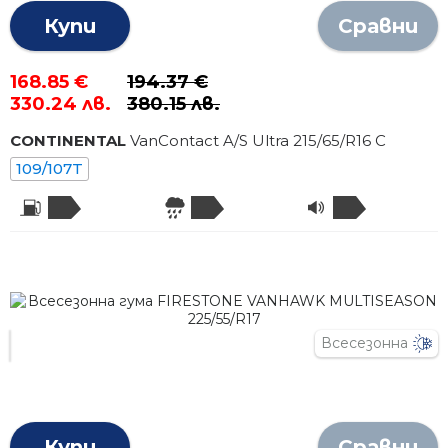
Купи
Сравни
168.85 €
194.37 €
330.24 лв.
380.15 лв.
CONTINENTAL
VanContact A/S Ultra
215
/
65
/R
16
C
109/107T
Всесезонна
Купи
Сравни