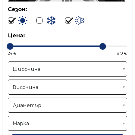
Сезон:
Цена:
24 €
819 €
Широчина
Височина
Диаметър
Марка