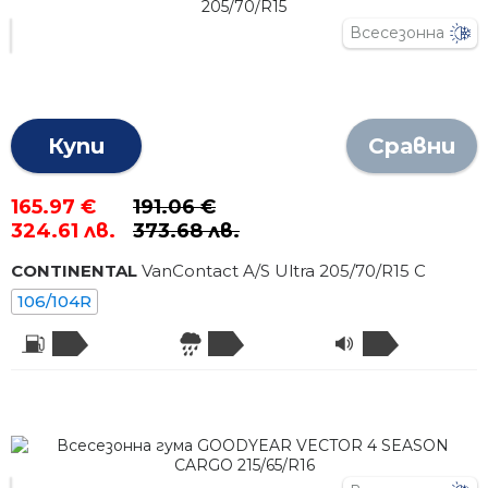
Всесезонна
Купи
Сравни
165.97 €
191.06 €
324.61 лв.
373.68 лв.
CONTINENTAL
VanContact A/S Ultra
205
/
70
/R
15
C
106/104R