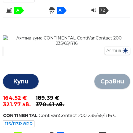
A
A
72
Лятна
Купи
Сравни
164.52 €
189.39 €
321.77 лв.
370.41 лв.
CONTINENTAL
ContiVanContact 200
235
/
65
/R
16
C
115/113R 8PR