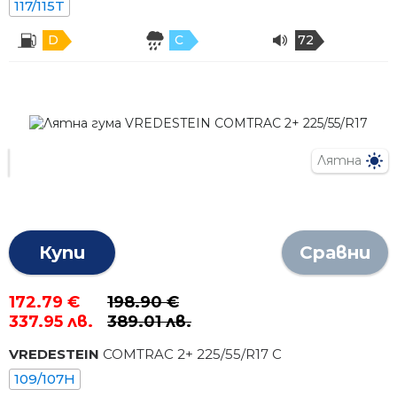
117/115T
D
C
72
Лятна
Купи
Сравни
172.79 €
198.90 €
337.95 лв.
389.01 лв.
VREDESTEIN
COMTRAC 2+
225
/
55
/R
17
C
109/107H