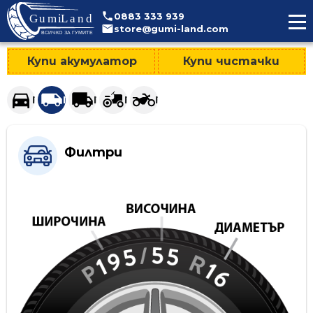
>
0883
333
939
store@gumi-land.com
Купи акумулатор
Купи чистачки
Гуми за леки автомобили и джипове
Гуми за лекотоварни автомобили
Гуми за тежкотоварни автомобили
Гуми за селскостопанска техни
Гуми за мотоциклети
Филтри