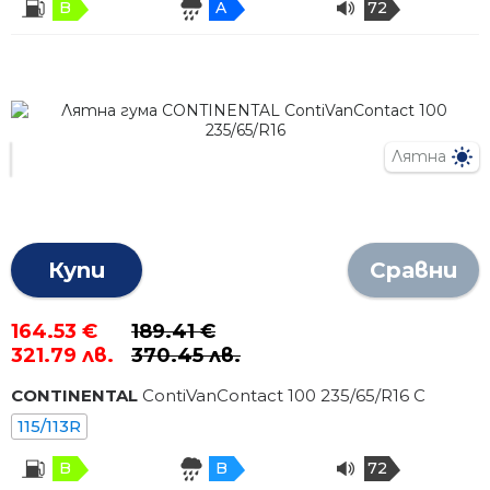
B
A
72
Лятна
Купи
Сравни
164.53 €
189.41 €
321.79 лв.
370.45 лв.
CONTINENTAL
ContiVanContact 100
235
/
65
/R
16
C
115/113R
B
B
72