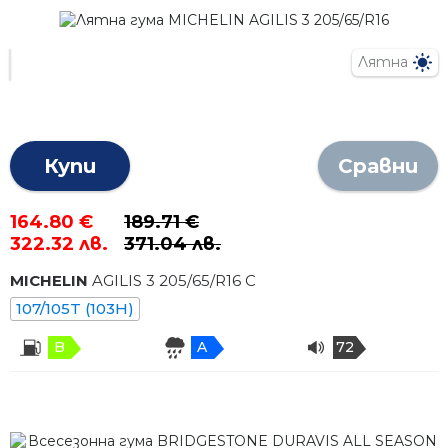
Лятна
Купи
Сравни
164.80 €
189.71 €
322.32 лв.
371.04 лв.
MICHELIN
AGILIS 3
205
/
65
/R
16
C
107/105T (103H)
B
A
72