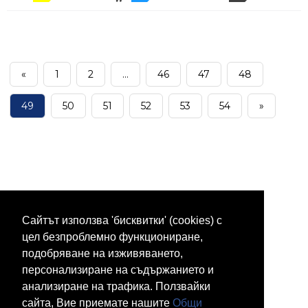
«
1
2
...
46
47
48
49
50
51
52
53
54
»
Сайтът използва 'бисквитки' (cookies) с
цел безпроблемно функциониране,
подобряване на изживяването,
персонализиране на съдържанието и
анализиране на трафика. Ползвайки
сайта, Вие приемате нашите
Общи