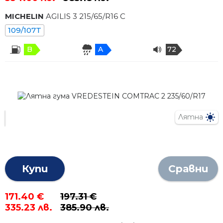
MICHELIN
AGILIS 3
215
/
65
/R
16
C
109/107T
B
A
72
Лятна
Купи
Сравни
171.40 €
197.31 €
335.23 лв.
385.90 лв.