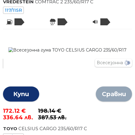
VREDESTEIN
COMTRAC 2
235
/
60
/R
17
C
117/115R
Всесезонна
Купи
Сравни
172.12 €
198.14 €
336.64 лв.
387.53 лв.
TOYO
CELSIUS CARGO
235
/
60
/R
17
C