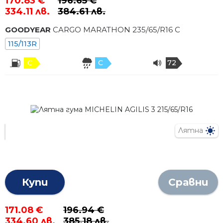
170.83 €
196.65 €
334.11 лв.
384.61 лв.
GOODYEAR
CARGO MARATHON
235
/
65
/R
16
C
115/113R
C
C
72
Лятна
Купи
Сравни
171.08 €
196.94 €
334.60 лв.
385.18 лв.