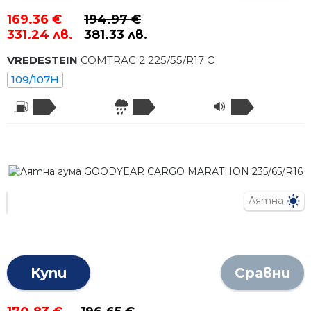
169.36 €
194.97 €
331.24 лв.
381.33 лв.
VREDESTEIN
COMTRAC 2
225
/
55
/R
17
C
109/107H
Лятна
Купи
Сравни