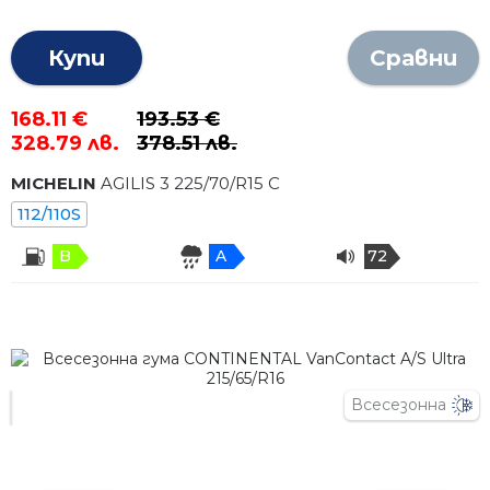
Купи
Сравни
168.11 €
193.53 €
328.79 лв.
378.51 лв.
MICHELIN
AGILIS 3
225
/
70
/R
15
C
112/110S
B
A
72
Всесезонна