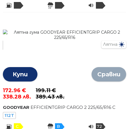
Лятна
Купи
Сравни
172.96 €
199.11 €
338.28 лв.
389.43 лв.
GOODYEAR
EFFICIENTGRIP CARGO 2
225
/
65
/R
16
C
112T
C
B
72