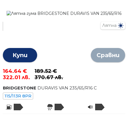
Лятна
Купи
Сравни
164.64 €
189.52 €
322.01 лв.
370.67 лв.
BRIDGESTONE
DURAVIS VAN
235
/
65
/R
16
C
115/113R 8PR