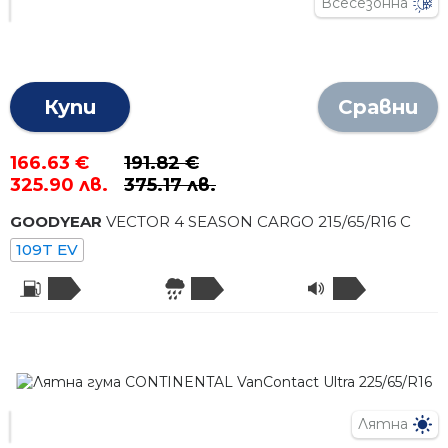
Всесезонна
Купи
Сравни
166.63 €
191.82 €
325.90 лв.
375.17 лв.
GOODYEAR
VECTOR 4 SEASON CARGO
215
/
65
/R
16
C
109T EV
Лятна