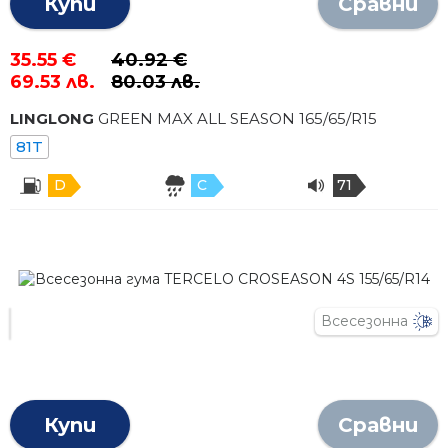
Купи
Сравни
35.55 €
40.92 €
69.53 лв.
80.03 лв.
LINGLONG
GREEN MAX ALL SEASON
165
/
65
/R
15
81T
D
C
71
Всесезонна
Купи
Сравни