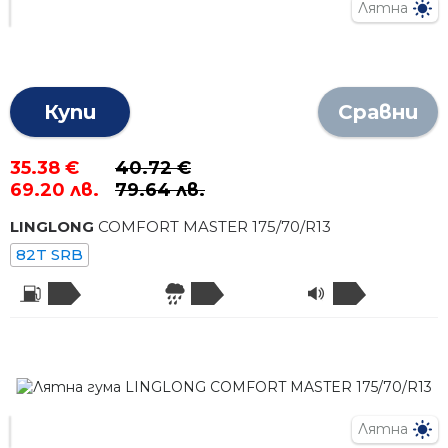
Лятна
Купи
Сравни
35.38 €
40.72 €
69.20 лв.
79.64 лв.
LINGLONG
COMFORT MASTER
175
/
70
/R
13
82T SRB
Лятна