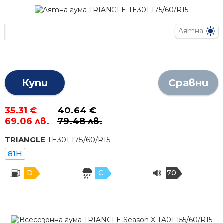
Лятна
Купи
Сравни
35.31 €
40.64 €
69.06 лв.
79.48 лв.
TRIANGLE
TE301
175
/
60
/R
15
81H
D
C
70