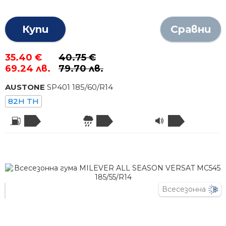
Купи
Сравни
35.40 €
40.75 €
69.24 лв.
79.70 лв.
AUSTONE
SP401
185
/
60
/R
14
82H TH
Всесезонна