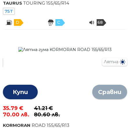
TAURUS
TOURING
155
/
65
/R
14
75T
D
C
68
Лятна
Купи
Сравни
35.79 €
41.21 €
70.00 лв.
80.60 лв.
KORMORAN
ROAD
155
/
65
/R
13