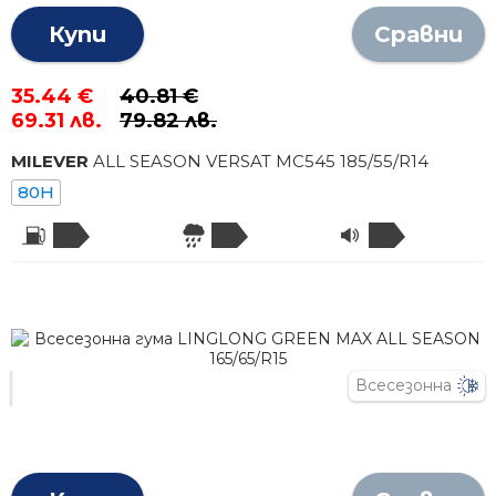
Купи
Сравни
35.44 €
40.81 €
69.31 лв.
79.82 лв.
MILEVER
ALL SEASON VERSAT MC545
185
/
55
/R
14
80H
Всесезонна