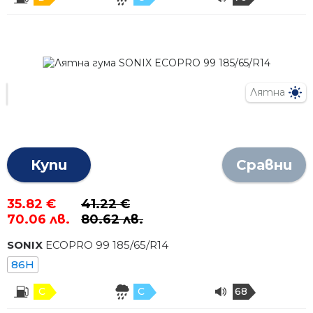
Лятна
Купи
Сравни
35.82 €
41.22 €
70.06 лв.
80.62 лв.
SONIX
ECOPRO 99
185
/
65
/R
14
86H
C
C
68