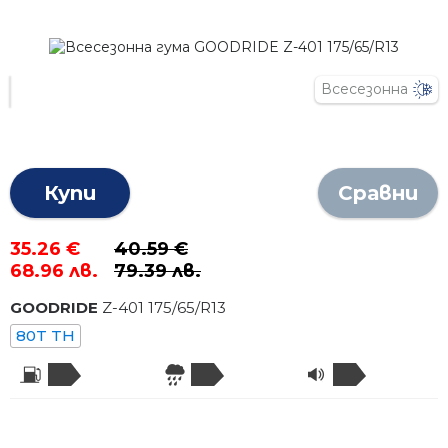
Всесезонна
Купи
Сравни
35.26 €
40.59 €
68.96 лв.
79.39 лв.
GOODRIDE
Z-401
175
/
65
/R
13
80T TH