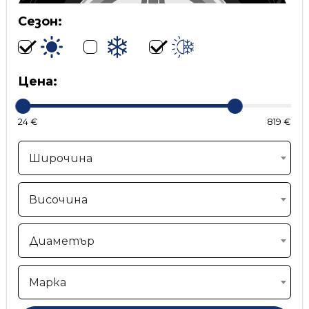
Сезон:
Цена:
24 €
819 €
Широчина
Височина
Диаметър
Марка