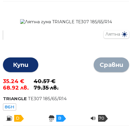
Лятна
Купи
Сравни
35.24 €
40.57 €
68.92 лв.
79.35 лв.
TRIANGLE
TE307
185
/
65
/R
14
86H
D
B
70