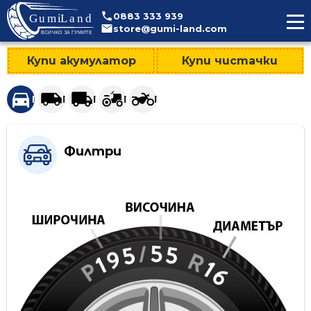
>
0883
333
939
store@gumi-land.com
Купи акумулатор
Купи чистачки
Гуми за леки автомобили и джипове
Гуми за лекотоварни автомобили
Гуми за тежкотоварни автомобили
Гуми за селскостопанска техни
Гуми за мотоциклети
Филтри