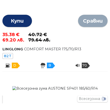
Купи
Сравни
35.38 €
40.72 €
69.20 лв.
79.64 лв.
LINGLONG
COMFORT MASTER
175
/
70
/R
13
82T
D
B
70
Всесезонна