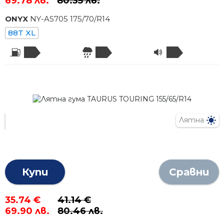
69.78 лв.
80.35 лв.
ONYX
NY-AS705
175
/
70
/R
14
88T XL
Лятна
Купи
Сравни
35.74 €
41.14 €
69.90 лв.
80.46 лв.