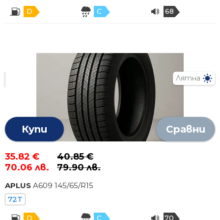
D
C
68
Лятна
Купи
Сравни
35.82 €
40.85 €
70.06 лв.
79.90 лв.
APLUS
A609
145
/
65
/R
15
72T
D
C
70