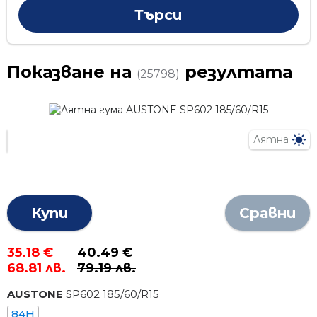
Показване на
резултата
(25798)
Лятна
Купи
Сравни
35.18 €
40.49 €
68.81 лв.
79.19 лв.
AUSTONE
SP602
185
/
60
/R
15
84H