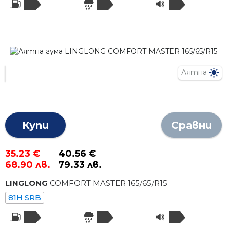
Лятна
Купи
Сравни
35.23 €
40.56 €
68.90 лв.
79.33 лв.
LINGLONG
COMFORT MASTER
165
/
65
/R
15
81H SRB