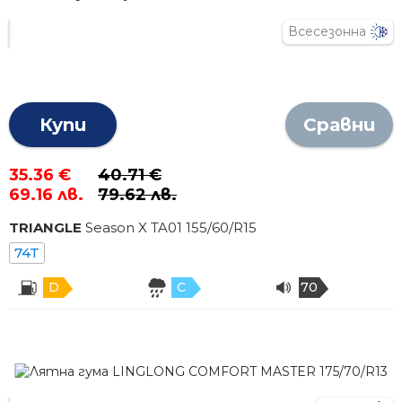
Всесезонна
Купи
Сравни
35.36 €
40.71 €
69.16 лв.
79.62 лв.
TRIANGLE
Season X TA01
155
/
60
/R
15
74T
D
C
70