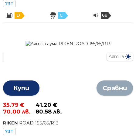
73T
D
C
68
Лятна
Купи
Сравни
35.79 €
41.20 €
70.00 лв.
80.58 лв.
RIKEN
ROAD
155
/
65
/R
13
73T