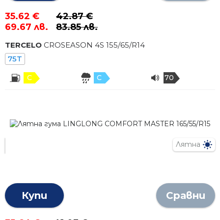
35.62 €
42.87 €
69.67 лв.
83.85 лв.
TERCELO
CROSEASON 4S
155
/
65
/R
14
75T
C
C
70
Лятна
Купи
Сравни