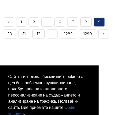
«
1
2
...
6
7
8
9
10
11
12
...
1289
1290
»
Сайтът използва 'бисквитки' (cookies) с
цел безпроблемно функциониране,
подобряване на изживяването,
персонализиране на съдържанието и
анализиране на трафика. Ползвайки
сайта, Вие приемате нашите
Общи
условия
.