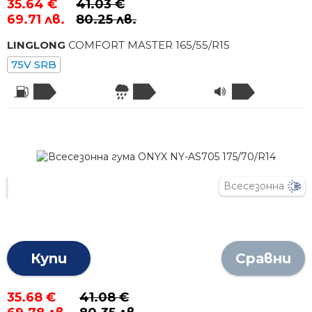
35.64 €
41.03 €
69.71 лв.
80.25 лв.
LINGLONG
COMFORT MASTER
165
/
55
/R
15
75V SRB
Всесезонна
Купи
Сравни
35.68 €
41.08 €