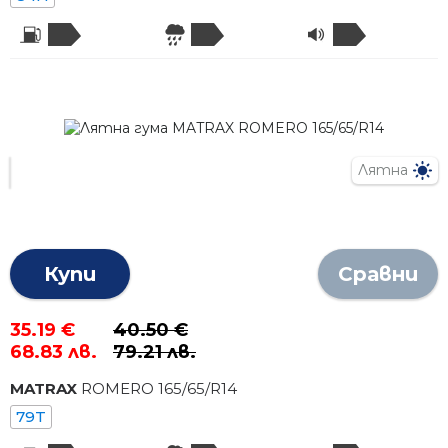
Лятна
Купи
Сравни
35.19 €
40.50 €
68.83 лв.
79.21 лв.
MATRAX
ROMERO
165
/
65
/R
14
79T